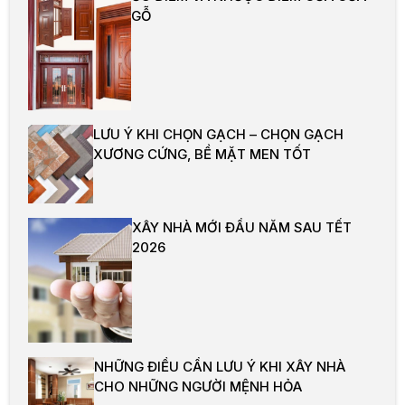
GỖ
LƯU Ý KHI CHỌN GẠCH – CHỌN GẠCH
XƯƠNG CỨNG, BỀ MẶT MEN TỐT
XÂY NHÀ MỚI ĐẦU NĂM SAU TẾT
2026
NHỮNG ĐIỀU CẦN LƯU Ý KHI XÂY NHÀ
CHO NHỮNG NGƯỜI MỆNH HỎA