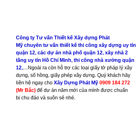
Công ty Tư vấn Thiết kế Xây dựng Phát
Mỹ
chuyên tư vấn thiết kế thi công
xây dựng uy tín
quận 1
2
,
các dự án nhà phố quận 1
2
,
xây nhà 2
tầng uy tín Hồ Chí Min
h
,
thi công nhà xưở
n
g quận
1
2
,
…Ngoài ra còn hỗ trợ các loại giấy tờ pháp lý xây
dựng, sổ hồng, giấy phép xây dựng. Quý khách hãy
liên hệ ngay cho
Xây Dựng Phát Mỹ
0909 184 272
(Mr Bắc)
để
dự án năm mới của mình được
chuẩn
bị
chu đáo và suôn sẻ nhé.