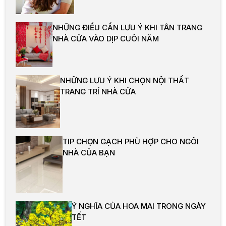
NHỮNG ĐIỀU CẦN LƯU Ý KHI TÂN TRANG
NHÀ CỬA VÀO DỊP CUÔI NĂM
NHỮNG LƯU Ý KHI CHỌN NỘI THẤT
TRANG TRÍ NHÀ CỬA
TIP CHỌN GẠCH PHÙ HỢP CHO NGÔI
NHÀ CỦA BẠN
Ý NGHĨA CỦA HOA MAI TRONG NGÀY
TẾT