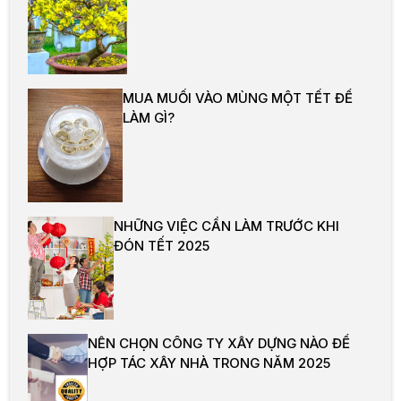
MUA MUỐI VÀO MÙNG MỘT TẾT ĐỂ
LÀM GÌ?
NHỮNG VIỆC CẦN LÀM TRƯỚC KHI
ĐÓN TẾT 2025
NÊN CHỌN CÔNG TY XÂY DỰNG NÀO ĐỂ
HỢP TÁC XÂY NHÀ TRONG NĂM 2025