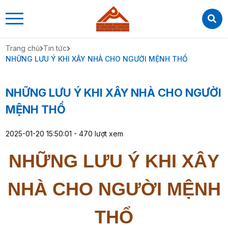
CTY TNHH THIẾT KẾ XÂY DỰNG PHÁT MỸ
CTY TNHH THIẾT KẾ XÂY DỰNG PHÁT MỸ
0909184272
https://xaydungphatmy.com/
Trang chủ
Tin tức
NHỮNG LƯU Ý KHI XÂY NHÀ CHO NGƯỜI MỆNH THỔ
NHỮNG LƯU Ý KHI XÂY NHÀ CHO NGƯỜI
MỆNH THỔ
2025-01-20 15:50:01 - 470 lượt xem
NHỮNG LƯU Ý KHI XÂY
NHÀ CHO NGƯỜI MỆNH
THỔ