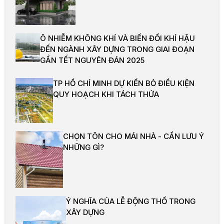
Ô NHIỄM KHÔNG KHÍ VÀ BIẾN ĐỔI KHÍ HẬU
ĐẾN NGÀNH XÂY DỰNG TRONG GIAI ĐOẠN
GẦN TẾT NGUYÊN ĐÁN 2025
TP HỒ CHÍ MINH DỰ KIẾN BỎ ĐIỀU KIỆN
QUY HOẠCH KHI TÁCH THỬA
CHỌN TÔN CHO MÁI NHÀ - CẦN LƯU Ý
NHỮNG GÌ?
Ý NGHĨA CỦA LỄ ĐỘNG THỔ TRONG
XÂY DỰNG