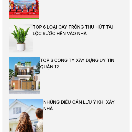
TOP 6 LOẠI CÂY TRỒNG THU HÚT TÀI
LỘC RƯỚC HÊN VÀO NHÀ
TOP 6 CÔNG TY XÂY DỰNG UY TÍN
QUẬN 12
NHỮNG ĐIỀU CẦN LƯU Ý KHI XÂY
NHÀ