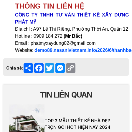
THÔNG TIN LIÊN HỆ
CÔNG TY TNHH TƯ VẤN THIẾT KẾ XÂY DỰNG
PHÁT MỸ
Địa chỉ : A97 Lê Thị Riêng, Phường Thới An, Quận 12
Hotline : 0909 184 272
(Mr Bắc)
Email : phatmyxaydung02@gmail.com
Website:
demo89.nasanivietnam.info/2026/6/thanhb
Share
Facebook
Twitter
Messenger
Copy
Chia sẻ:
Link
TIN LIÊN QUAN
TOP 3 MẪU THIẾT KẾ NHÀ ĐẸP
TRỌN GÓI HOT HIỆN NAY 2024