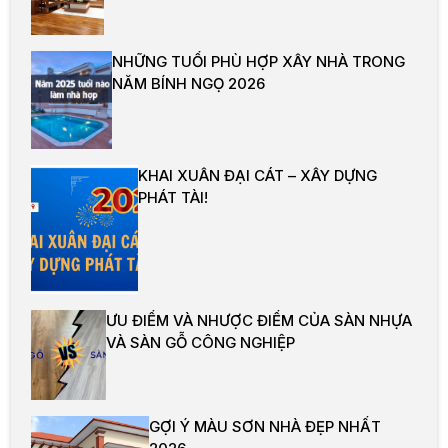
NHỮNG TUỔI PHÙ HỢP XÂY NHÀ TRONG
NĂM BÍNH NGỌ 2026
KHAI XUÂN ĐẠI CÁT – XÂY DỰNG
PHÁT TÀI!
ƯU ĐIỂM VÀ NHƯỢC ĐIỂM CỦA SÀN NHỰA
VÀ SÀN GỖ CÔNG NGHIỆP
GỢI Ý MÀU SƠN NHÀ ĐẸP NHẤT