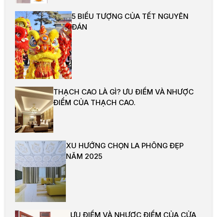
5 BIỂU TƯỢNG CỦA TẾT NGUYÊN
ĐÁN
THẠCH CAO LÀ GÌ? ƯU ĐIỂM VÀ NHƯỢC
ĐIỂM CỦA THẠCH CAO.
XU HƯỚNG CHỌN LA PHÔNG ĐẸP
NĂM 2025
ƯU ĐIỂM VÀ NHƯỢC ĐIỂM CỦA CỬA