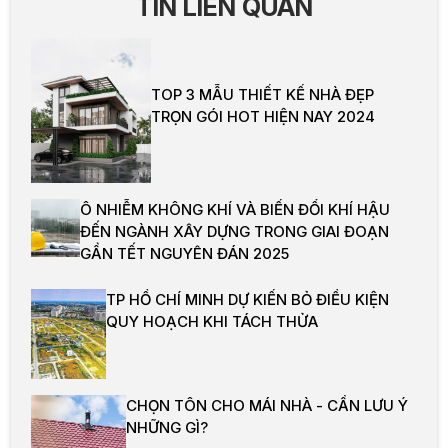
TIN LIÊN QUAN
TOP 3 MẪU THIẾT KẾ NHÀ ĐẸP
TRỌN GÓI HOT HIỆN NAY 2024
Ô NHIỄM KHÔNG KHÍ VÀ BIẾN ĐỔI KHÍ HẬU
ĐẾN NGÀNH XÂY DỰNG TRONG GIAI ĐOẠN
GẦN TẾT NGUYÊN ĐÁN 2025
TP HỒ CHÍ MINH DỰ KIẾN BỎ ĐIỀU KIỆN
QUY HOẠCH KHI TÁCH THỬA
CHỌN TÔN CHO MÁI NHÀ - CẦN LƯU Ý
NHỮNG GÌ?