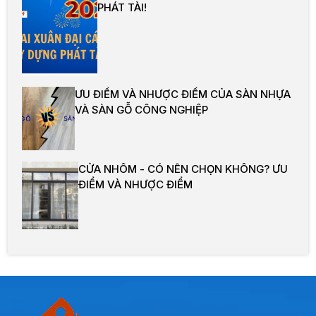
PHÁT TÀI!
ƯU ĐIỂM VÀ NHƯỢC ĐIỂM CỦA SÀN NHỰA
VÀ SÀN GỖ CÔNG NGHIỆP
CỬA NHÔM - CÓ NÊN CHỌN KHÔNG? ƯU
ĐIỂM VÀ NHƯỢC ĐIỂM