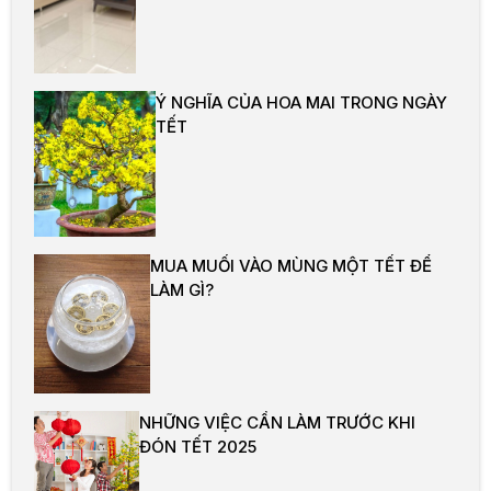
Ý NGHĨA CỦA HOA MAI TRONG NGÀY
TẾT
MUA MUỐI VÀO MÙNG MỘT TẾT ĐỂ
LÀM GÌ?
NHỮNG VIỆC CẦN LÀM TRƯỚC KHI
ĐÓN TẾT 2025