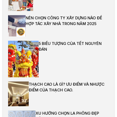
NÊN CHỌN CÔNG TY XÂY DỰNG NÀO ĐỂ
HỢP TÁC XÂY NHÀ TRONG NĂM 2025
5 BIỂU TƯỢNG CỦA TẾT NGUYÊN
ĐÁN
THẠCH CAO LÀ GÌ? ƯU ĐIỂM VÀ NHƯỢC
ĐIỂM CỦA THẠCH CAO.
XU HƯỚNG CHỌN LA PHÔNG ĐẸP