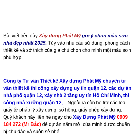
Bài viết trên đây
Xây dựng Phát Mỹ
gợi ý chọn màu sơn
nhà đẹp nhất 2025.
Tùy vào nhu cầu sử dụng, phong cách
thiết kế và sở thích của gia chủ chọn cho mình một màu sơn
phù hợp.
Công ty Tư vấn Thiết kế Xây dựng Phát Mỹ
chuyên tư
vấn thiết kế thi công
xây dựng uy tín quận 1
2
,
các dự án
nhà phố quận 1
2
,
xây nhà 2 tầng uy tín Hồ Chí Min
h
,
thi
công nhà xưở
n
g quận 1
2
,
…Ngoài ra còn hỗ trợ các loại
giấy tờ pháp lý xây dựng, sổ hồng, giấy phép xây dựng.
Quý khách hãy liên hệ ngay cho
Xây Dựng Phát Mỹ
0909
184 272 (Mr Bắc)
để
dự án năm mới của mình được
chuẩn
bị
chu đáo và suôn sẻ nhé.