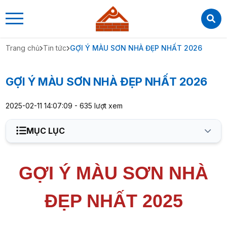
CTY TNHH THIẾT KẾ XÂY DỰNG PHÁT MỸ
CTY TNHH THIẾT KẾ XÂY DỰNG PHÁT MỸ
0909184272
https://xaydungphatmy.com/
Trang chủ
Tin tức
GỢI Ý MÀU SƠN NHÀ ĐẸP NHẤT 2026
GỢI Ý MÀU SƠN NHÀ ĐẸP NHẤT 2026
2025-02-11 14:07:09 - 635 lượt xem
MỤC LỤC
GỢI Ý MÀU SƠN NHÀ
1. Gợi ý màu sơn nhà đẹp nhất 2025 - Các tông màu
trung tính ấm áp
ĐẸP NHẤT 2025