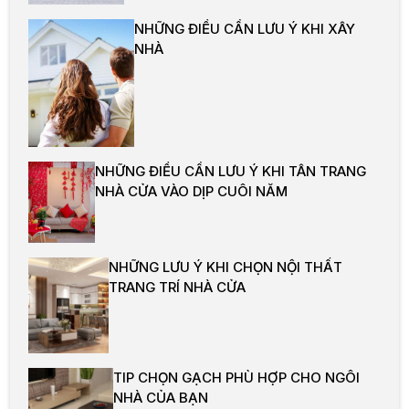
NHỮNG ĐIỀU CẦN LƯU Ý KHI XÂY
NHÀ
NHỮNG ĐIỀU CẦN LƯU Ý KHI TÂN TRANG
NHÀ CỬA VÀO DỊP CUÔI NĂM
NHỮNG LƯU Ý KHI CHỌN NỘI THẤT
TRANG TRÍ NHÀ CỬA
TIP CHỌN GẠCH PHÙ HỢP CHO NGÔI
NHÀ CỦA BẠN