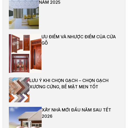
NĂM 2025
ƯU ĐIỂM VÀ NHƯỢC ĐIỂM CỦA CỬA
GỖ
LƯU Ý KHI CHỌN GẠCH – CHỌN GẠCH
XƯƠNG CỨNG, BỀ MẶT MEN TỐT
XÂY NHÀ MỚI ĐẦU NĂM SAU TẾT
2026