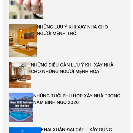
NHỮNG LƯU Ý KHI XÂY NHÀ CHO
NGƯỜI MỆNH THỔ
NHỮNG ĐIỀU CẦN LƯU Ý KHI XÂY NHÀ
CHO NHỮNG NGƯỜI MỆNH HỎA
NHỮNG TUỔI PHÙ HỢP XÂY NHÀ TRONG
NĂM BÍNH NGỌ 2026
KHAI XUÂN ĐẠI CÁT – XÂY DỰNG