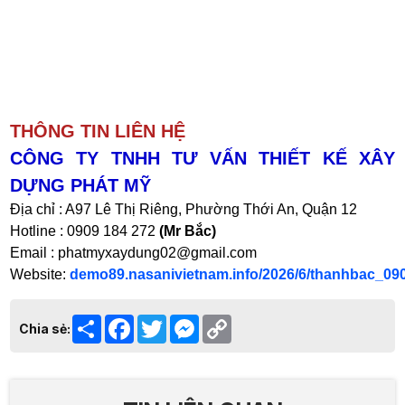
THÔNG TIN LIÊN HỆ
CÔNG TY TNHH TƯ VẤN THIẾT KẾ XÂY
DỰNG PHÁT MỸ
Địa chỉ : A97 Lê Thị Riêng, Phường Thới An, Quận 12
Hotline : 0909 184 272
(Mr Bắc)
Email : phatmyxaydung02@gmail.com
Website:
demo89.nasanivietnam.info/2026/6/thanhbac_0
Share
Facebook
Twitter
Messenger
Copy
Chia sẻ:
Link