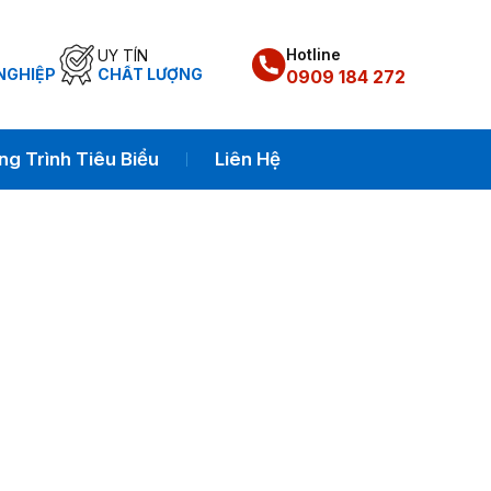
Hotline
UY TÍN
NGHIỆP
CHẤT LƯỢNG
0909 184 272
g Trình Tiêu Biểu
Liên Hệ