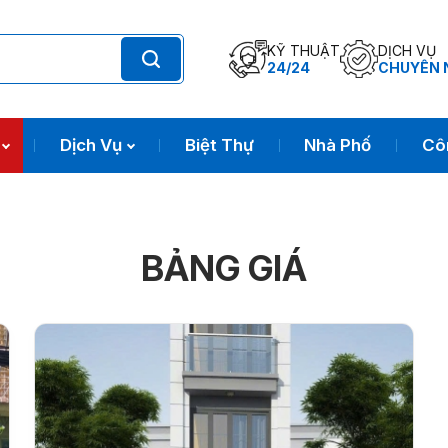
KỸ THUẬT
DỊCH VỤ
24/24
CHUYÊN 
Dịch Vụ
Biệt Thự
Nhà Phố
Côn
BẢNG GIÁ